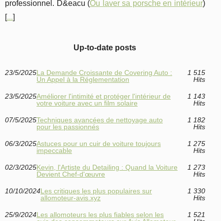
professionnel. D&eacu (
Ou laver sa porsche en intérieur
)
[
...
]
Up-to-date posts
23/5/2025
La Demande Croissante de Covering Auto :
1 515
Un Appel à la Réglementation
Hits
23/5/2025
Améliorer l'intimité et protéger l'intérieur de
1 143
votre voiture avec un film solaire
Hits
07/5/2025
Techniques avancées de nettoyage auto
1 182
pour les passionnés
Hits
06/3/2025
Astuces pour un cuir de voiture toujours
1 275
impeccable
Hits
02/3/2025
Kevin, l'Artiste du Detailing : Quand la Voiture
1 273
Devient Chef-d'œuvre
Hits
10/10/2024
Les critiques les plus populaires sur
1 330
allomoteur-avis.xyz
Hits
25/9/2024
Les allomoteurs les plus fiables selon les
1 521