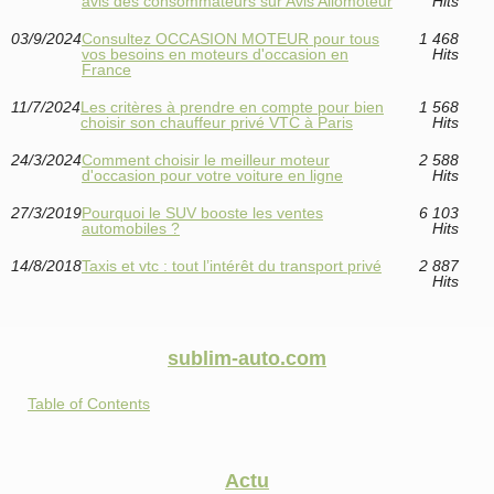
avis des consommateurs sur Avis Allomoteur
Hits
03/9/2024
Consultez OCCASION MOTEUR pour tous
1 468
vos besoins en moteurs d'occasion en
Hits
France
11/7/2024
Les critères à prendre en compte pour bien
1 568
choisir son chauffeur privé VTC à Paris
Hits
24/3/2024
Comment choisir le meilleur moteur
2 588
d'occasion pour votre voiture en ligne
Hits
27/3/2019
Pourquoi le SUV booste les ventes
6 103
automobiles ?
Hits
14/8/2018
Taxis et vtc : tout l’intérêt du transport privé
2 887
Hits
sublim-auto.com
Table of Contents
Actu