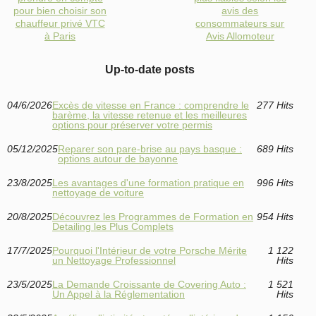
pour bien choisir son
avis des
chauffeur privé VTC
consommateurs sur
à Paris
Avis Allomoteur
Up-to-date posts
04/6/2026
Excès de vitesse en France : comprendre le
277 Hits
barème, la vitesse retenue et les meilleures
options pour préserver votre permis
05/12/2025
Reparer son pare-brise au pays basque :
689 Hits
options autour de bayonne
23/8/2025
Les avantages d'une formation pratique en
996 Hits
nettoyage de voiture
20/8/2025
Découvrez les Programmes de Formation en
954 Hits
Detailing les Plus Complets
17/7/2025
Pourquoi l'Intérieur de votre Porsche Mérite
1 122
un Nettoyage Professionnel
Hits
23/5/2025
La Demande Croissante de Covering Auto :
1 521
Un Appel à la Réglementation
Hits